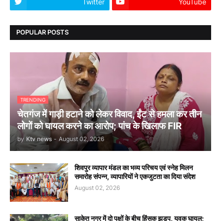
Twitter
YouTube
POPULAR POSTS
TRENDING
चेतगंज में गाड़ी हटाने को लेकर विवाद, ईंट से हमला कर तीन
लोगों को घायल करने का आरोप; पांच के खिलाफ FIR
by
Ktv news
-
August 02, 2026
शिवपुर व्यापार मंडल का भव्य परिचय एवं स्नेह मिलन
समारोह संपन्न, व्यापारियों ने एकजुटता का दिया संदेश
August 02, 2026
साकेत नगर में दो पक्षों के बीच हिंसक झड़प, युवक घायल;