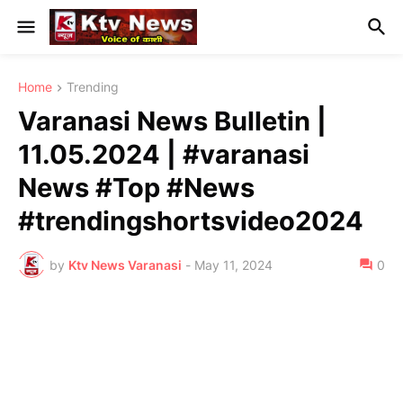
Home
Trending
Varanasi News Bulletin |
11.05.2024 | #varanasi
News #Top #News
#trendingshortsvideo2024
by
Ktv News Varanasi
-
May 11, 2024
0