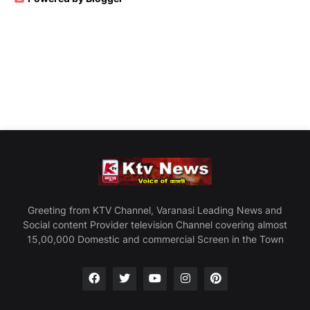
Greeting from KTV Channel, Varanasi Leading News and
Social content Provider television Channel covering almost
15,00,000 Domestic and commercial Screen in the Town