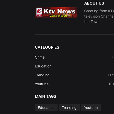
ABOUT US
Greeting from KTV
television Channe
the Town
CATEGORIES
Crime
(
Education
Trending
(17
Youtube
(3
MAIN TAGS
Education
Trending
Youtube