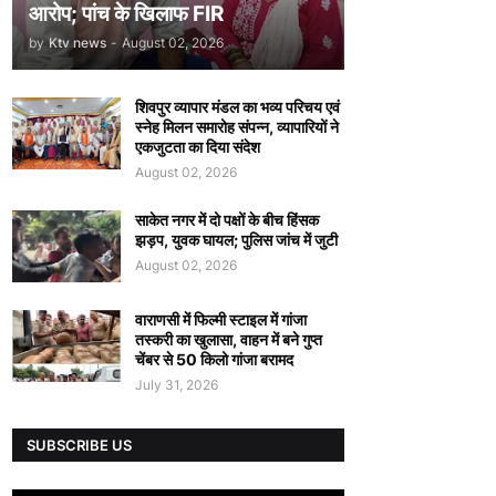
आरोप; पांच के खिलाफ FIR
by
Ktv news
-
August 02, 2026
शिवपुर व्यापार मंडल का भव्य परिचय एवं
स्नेह मिलन समारोह संपन्न, व्यापारियों ने
एकजुटता का दिया संदेश
August 02, 2026
साकेत नगर में दो पक्षों के बीच हिंसक
झड़प, युवक घायल; पुलिस जांच में जुटी
August 02, 2026
वाराणसी में फिल्मी स्टाइल में गांजा
तस्करी का खुलासा, वाहन में बने गुप्त
चेंबर से 50 किलो गांजा बरामद
July 31, 2026
SUBSCRIBE US