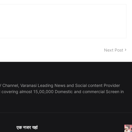
Next Post
 Channel, Varanasi Leading News and Social content Provider
l covering almost 15,00,000 Domestic and commercial Screen in
एक नजर यहां