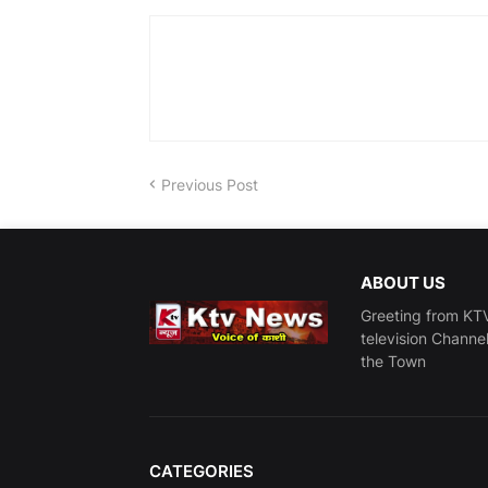
Previous Post
ABOUT US
Greeting from KTV
television Channe
the Town
CATEGORIES