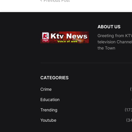
Previous Post
ABOUT US
Greeting from KTV
television Channe
the Town
CATEGORIES
Crime
(
Education
Trending
(17
Youtube
(3