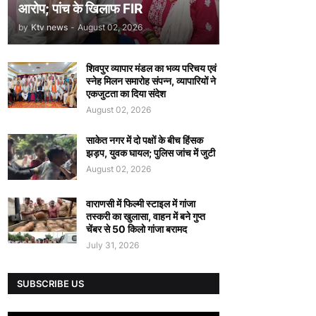
आरोप; पांच के खिलाफ FIR
by
Ktv news
-
August 02, 2026
शिवपुर व्यापार मंडल का भव्य परिचय एवं
स्नेह मिलन समारोह संपन्न, व्यापारियों ने
एकजुटता का दिया संदेश
August 02, 2026
साकेत नगर में दो पक्षों के बीच हिंसक
झड़प, युवक घायल; पुलिस जांच में जुटी
August 02, 2026
वाराणसी में फिल्मी स्टाइल में गांजा
तस्करी का खुलासा, वाहन में बने गुप्त
चेंबर से 50 किलो गांजा बरामद
July 31, 2026
SUBSCRIBE US