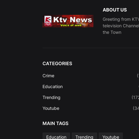
ABOUT US
Greeting from KTV
television Channe
the Town
CATEGORIES
Crime
(
Education
Trending
(17
Youtube
(3
MAIN TAGS
Education
Trending
Youtube