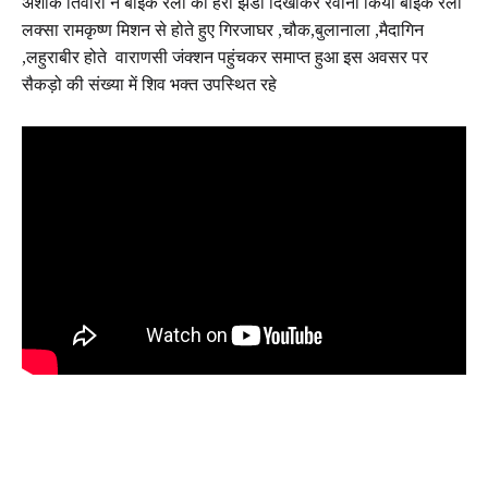
अशोक तिवारी ने बाइक रैली को हरी झंडी दिखाकर रवाना किया बाइक रैली
लक्सा रामकृष्ण मिशन से होते हुए गिरजाघर ,चौक,बुलानाला ,मैदागिन
,लहुराबीर होते वाराणसी जंक्शन पहुंचकर समाप्त हुआ इस अवसर पर
सैकड़ो की संख्या में शिव भक्त उपस्थित रहे