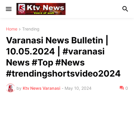
Home
Trending
Varanasi News Bulletin |
10.05.2024 | #varanasi
News #Top #News
#trendingshortsvideo2024
by
Ktv News Varanasi
-
May 10, 2024
0