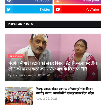
Facebook
Instagram
Twitter
YouTube
POPULAR POSTS
TRENDING
चेतगंज में गाड़ी हटाने को लेकर विवाद, ईंट से हमला कर तीन
लोगों को घायल करने का आरोप; पांच के खिलाफ FIR
by
Ktv news
-
August 02, 2026
शिवपुर व्यापार मंडल का भव्य परिचय एवं स्नेह मिलन
समारोह संपन्न, व्यापारियों ने एकजुटता का दिया संदेश
August 02, 2026