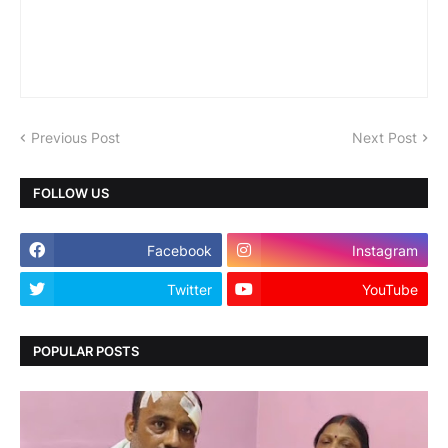
Previous Post
Next Post
FOLLOW US
Facebook
Instagram
Twitter
YouTube
POPULAR POSTS