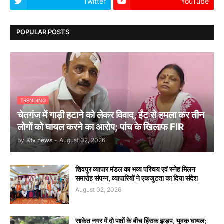
Twitter
YouTube
POPULAR POSTS
TRENDING
चेतगंज में गाड़ी हटाने को लेकर विवाद, ईंट से हमला कर तीन
लोगों को घायल करने का आरोप; पांच के खिलाफ FIR
by
Ktv news
-
August 02, 2026
शिवपुर व्यापार मंडल का भव्य परिचय एवं स्नेह मिलन
समारोह संपन्न, व्यापारियों ने एकजुटता का दिया संदेश
August 02, 2026
साकेत नगर में दो पक्षों के बीच हिंसक झड़प, युवक घायल;