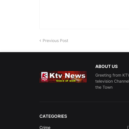
Previous Post
ABOUT US
Greeting from KTV
television Channe
the Town
CATEGORIES
Crime
(