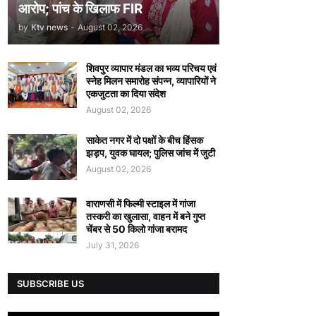
आरोप; पांच के खिलाफ FIR
by
Ktv news
-
August 02, 2026
शिवपुर व्यापार मंडल का भव्य परिचय एवं
स्नेह मिलन समारोह संपन्न, व्यापारियों ने
एकजुटता का दिया संदेश
August 02, 2026
साकेत नगर में दो पक्षों के बीच हिंसक
झड़प, युवक घायल; पुलिस जांच में जुटी
August 02, 2026
वाराणसी में फिल्मी स्टाइल में गांजा
तस्करी का खुलासा, वाहन में बने गुप्त
चेंबर से 50 किलो गांजा बरामद
July 31, 2026
SUBSCRIBE US