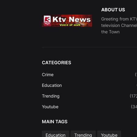
ABOUT US
Greeting from KTV
television Channe
the Town
CATEGORIES
Crime
(
Education
Trending
(17
Youtube
(3
MAIN TAGS
Education
Trending
Youtube