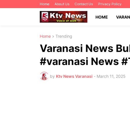
Home
About Us
Contact Us
Privacy Policy
HOME
VARAN
Home
Trending
Varanasi News Bull
#varanasi News 
by
Ktv News Varanasi
-
March 11, 2025