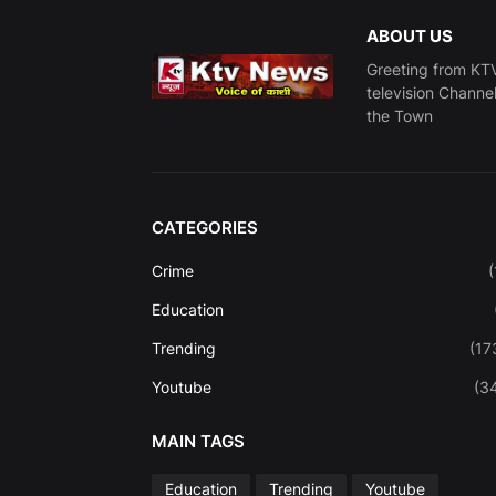
ABOUT US
Greeting from KTV
television Channe
the Town
CATEGORIES
Crime
(
Education
Trending
(17
Youtube
(3
MAIN TAGS
Education
Trending
Youtube