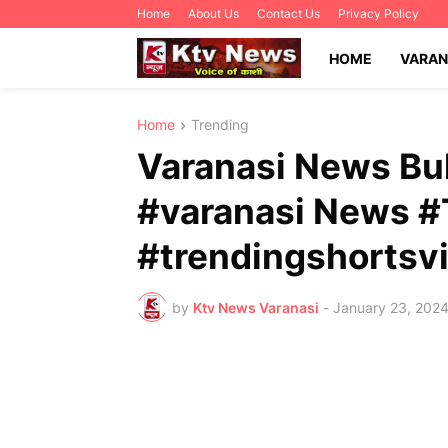
Home
About Us
Contact Us
Privacy Policy
HOME
VARAN
Home
Trending
Varanasi News Bull
#varanasi News 
#trendingshorts
by
Ktv News Varanasi
-
January 23, 202