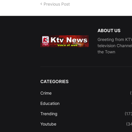
Previous Post
ABOUT US
Greeting from KTV
television Channe
the Town
CATEGORIES
Crime
(
Education
Trending
(17
Youtube
(3