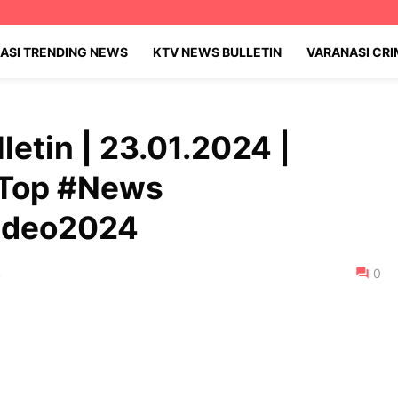
ASI TRENDING NEWS
KTV NEWS BULLETIN
VARANASI CR
etin | 23.01.2024 |
#Top #News
video2024
4
0