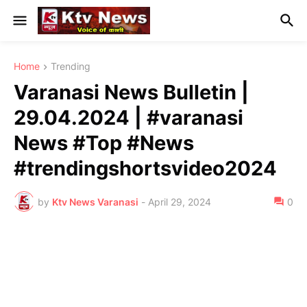
Home
Trending
Varanasi News Bulletin |
29.04.2024 | #varanasi
News #Top #News
#trendingshortsvideo2024
by
Ktv News Varanasi
-
April 29, 2024
0