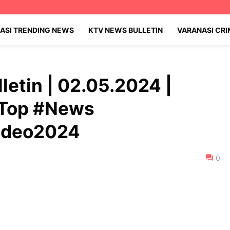
ASI TRENDING NEWS
KTV NEWS BULLETIN
VARANASI CR
letin | 02.05.2024 |
#Top #News
video2024
0