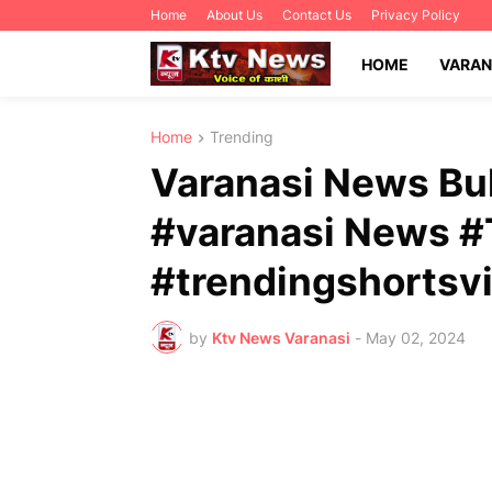
Home
About Us
Contact Us
Privacy Policy
HOME
VARAN
Home
Trending
Varanasi News Bul
#varanasi News 
#trendingshorts
by
Ktv News Varanasi
-
May 02, 2024