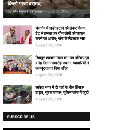
किलो गांजा बरामद
by
Ktv News Varanasi
-
July 31, 2026
चेतगंज में गाड़ी हटाने को लेकर विवाद,
ईंट से हमला कर तीन लोगों को घायल
करने का आरोप; पांच के खिलाफ FIR
August 02, 2026
शिवपुर व्यापार मंडल का भव्य परिचय एवं
स्नेह मिलन समारोह संपन्न, व्यापारियों ने
एकजुटता का दिया संदेश
August 02, 2026
साकेत नगर में दो पक्षों के बीच हिंसक
झड़प, युवक घायल; पुलिस जांच में जुटी
August 02, 2026
SUBSCRIBE US