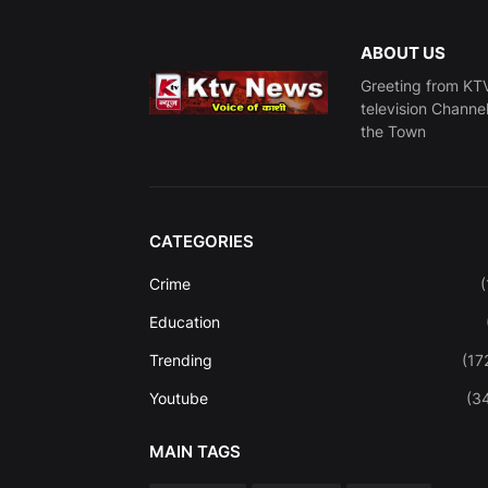
ABOUT US
Greeting from KTV
television Channe
the Town
CATEGORIES
Crime
(
Education
Trending
(17
Youtube
(3
MAIN TAGS