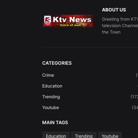
ABOUT US
Greeting from KTV
television Channe
the Town
CATEGORIES
Crime
(
Education
Trending
(17
Youtube
(3
MAIN TAGS
Education
Trending
Youtube