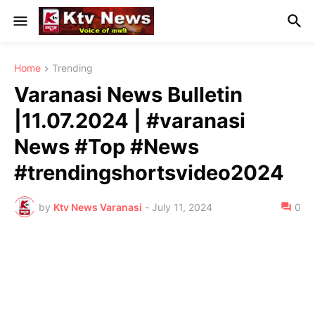
Home
Trending
Varanasi News Bulletin
|11.07.2024 | #varanasi
News #Top #News
#trendingshortsvideo2024
by
Ktv News Varanasi
-
July 11, 2024
0