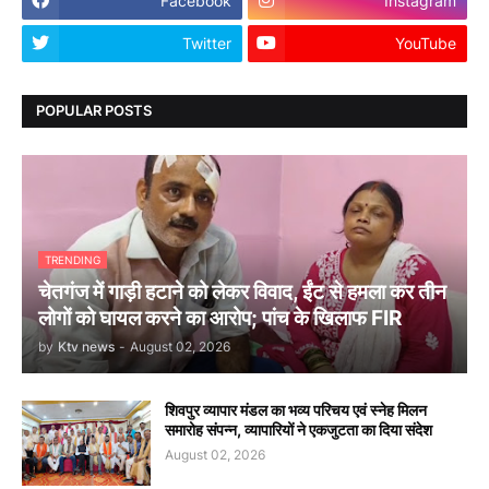
Facebook
Instagram
Twitter
YouTube
POPULAR POSTS
TRENDING
चेतगंज में गाड़ी हटाने को लेकर विवाद, ईंट से हमला कर तीन
लोगों को घायल करने का आरोप; पांच के खिलाफ FIR
by
Ktv news
-
August 02, 2026
शिवपुर व्यापार मंडल का भव्य परिचय एवं स्नेह मिलन
समारोह संपन्न, व्यापारियों ने एकजुटता का दिया संदेश
August 02, 2026