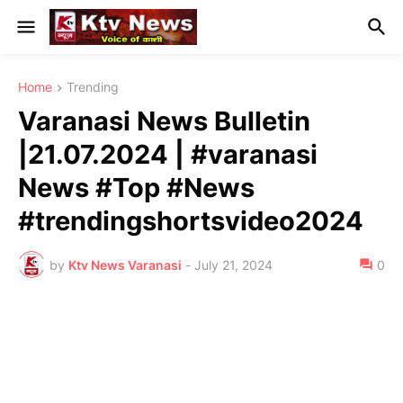
Home
Trending
Varanasi News Bulletin
|21.07.2024 | #varanasi
News #Top #News
#trendingshortsvideo2024
by
Ktv News Varanasi
-
July 21, 2024
0