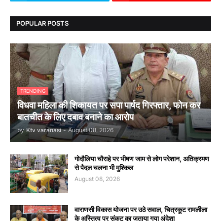
POPULAR POSTS
TRENDING
विधवा महिला की शिकायत पर सपा पार्षद गिरफ्तार, फोन कर
बातचीत के लिए दबाव बनाने का आरोप
by
Ktv varanasi
-
August 08, 2026
गोदौलिया चौराहे पर भीषण जाम से लोग परेशान, अतिक्रमण
से पैदल चलना भी मुश्किल
August 08, 2026
वाराणसी विकास योजना पर उठे सवाल, चित्रकूट रामलीला
के अस्तित्व पर संकट का जताया गया अंदेशा