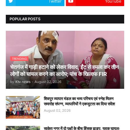
Twitter
YouTube
POPULAR POSTS
TRENDING
चेतगंज में गाड़ी हटाने को लेकर विवाद, ईंट से हमला कर तीन
लोगों को घायल करने का आरोप; पांच के खिलाफ FIR
by
Ktv news
-
August 02, 2026
शिवपुर व्यापार मंडल का भव्य परिचय एवं स्नेह मिलन
समारोह संपन्न, व्यापारियों ने एकजुटता का दिया संदेश
August 02, 2026
साकेत नगर में दो पक्षों के बीच हिंसक झड़प, युवक घायल;