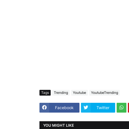
Tags
Trending
Youtube
YoutubeTrending
Facebook
Twitter
YOU MIGHT LIKE