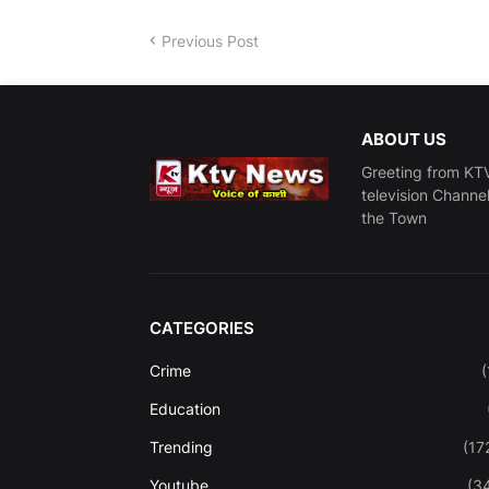
Previous Post
ABOUT US
Greeting from KTV
television Channe
the Town
CATEGORIES
Crime
(
Education
Trending
(17
Youtube
(3