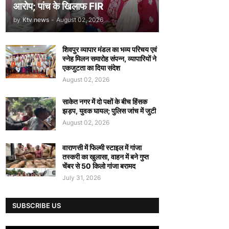
आरोप; पांच के खिलाफ FIR
by
Ktv news
-
August 02, 2026
शिवपुर व्यापार मंडल का भव्य परिचय एवं
स्नेह मिलन समारोह संपन्न, व्यापारियों ने
एकजुटता का दिया संदेश
August 02, 2026
साकेत नगर में दो पक्षों के बीच हिंसक
झड़प, युवक घायल; पुलिस जांच में जुटी
August 02, 2026
वाराणसी में फिल्मी स्टाइल में गांजा
तस्करी का खुलासा, वाहन में बने गुप्त
चेंबर से 50 किलो गांजा बरामद
July 31, 2026
SUBSCRIBE US