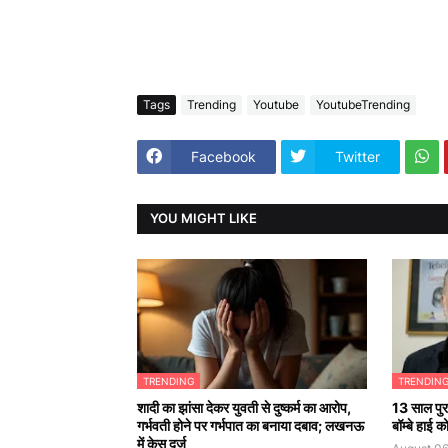
Tags
Trending
Youtube
YoutubeTrending
Facebook
Twitter
YOU MIGHT LIKE
TRENDING
TRENDIN
शादी का झांसा देकर युवती से दुष्कर्म का आरोप,
13 साल पुरा
गर्भवती होने पर गर्भपात का बनाया दबाव; लखनऊ
बॉम्बे हाई 
में केस दर्ज