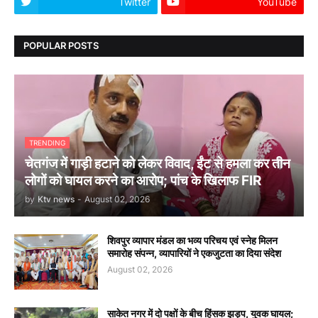
Twitter
YouTube
POPULAR POSTS
TRENDING
चेतगंज में गाड़ी हटाने को लेकर विवाद, ईंट से हमला कर तीन
लोगों को घायल करने का आरोप; पांच के खिलाफ FIR
by
Ktv news
-
August 02, 2026
शिवपुर व्यापार मंडल का भव्य परिचय एवं स्नेह मिलन
समारोह संपन्न, व्यापारियों ने एकजुटता का दिया संदेश
August 02, 2026
साकेत नगर में दो पक्षों के बीच हिंसक झड़प, युवक घायल;