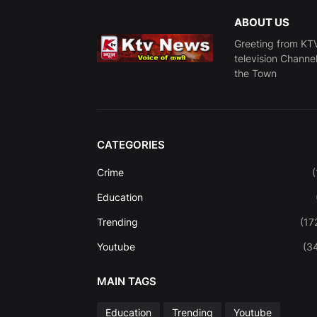
ABOUT US
Greeting from KTV
television Channe
the Town
CATEGORIES
Crime
(
Education
Trending
(17
Youtube
(3
MAIN TAGS
Education
Trending
Youtube