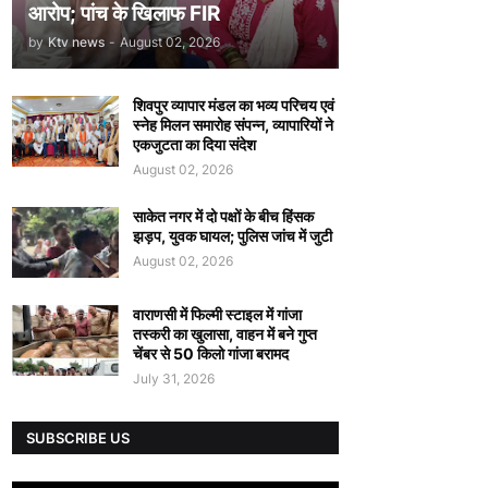
आरोप; पांच के खिलाफ FIR
by
Ktv news
-
August 02, 2026
शिवपुर व्यापार मंडल का भव्य परिचय एवं
स्नेह मिलन समारोह संपन्न, व्यापारियों ने
एकजुटता का दिया संदेश
August 02, 2026
साकेत नगर में दो पक्षों के बीच हिंसक
झड़प, युवक घायल; पुलिस जांच में जुटी
August 02, 2026
वाराणसी में फिल्मी स्टाइल में गांजा
तस्करी का खुलासा, वाहन में बने गुप्त
चेंबर से 50 किलो गांजा बरामद
July 31, 2026
SUBSCRIBE US