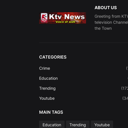
ABOUT US
Greeting from KTV
television Channe
the Town
CATEGORIES
Crime
(
Education
Trending
(17
Youtube
(3
MAIN TAGS
Education
Trending
Youtube