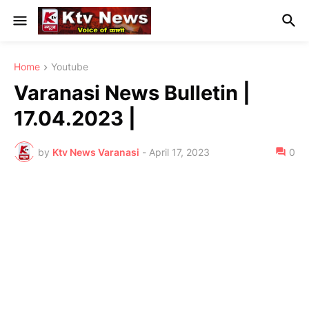
Home
Youtube
Varanasi News Bulletin |
17.04.2023 |
by
Ktv News Varanasi
-
April 17, 2023
0