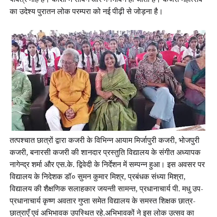
पवित्र माह है। काशी में सावन और मनभावन हो जाता है। कजरी महोत्सव
का उदेश्य पुरातन लोक परम्परा को नई पीढ़ी से जोड़ना है।
तत्पश्चात छात्रों द्वारा कजरी के विभिन्न आयाम मिर्जापुरी कजरी, भोजपुरी
कजरी, बनारसी कजरी की शानदार प्रस्तुति विद्यालय के संगीत अध्यापक
नागेन्द्र शर्मा और एस.के. द्विवेदी के निर्देशन में सम्पन्न हुआ। इस अवसर पर
विद्यालय के निदेशक डॉ० सुमन कुमार मिश्र, प्रबंधक संध्या मिश्रा,
विद्यालय की शैक्षणिक सलाहकार जयन्ती सामन्त, प्रधानाचार्य पी. मधु उप-
प्रधानाचार्य कृष्ण अवतार गुप्ता समेत विद्यालय के समस्त शिक्षक छात्र-
छात्राएँ एवं अभिभावक उपस्थित रहे.अभिभावकों ने इस लोक उत्सव का