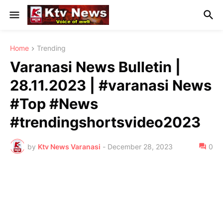
Home
Trending
Varanasi News Bulletin |
28.11.2023 | #varanasi News
#Top #News
#trendingshortsvideo2023
by
Ktv News Varanasi
-
December 28, 2023
0