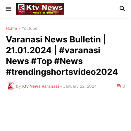
Home
Youtube
Varanasi News Bulletin |
21.01.2024 | #varanasi
News #Top #News
#trendingshortsvideo2024
by
Ktv News Varanasi
-
January 22, 2024
0