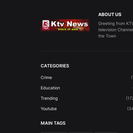
ABOUT US
Greeting from KTV
television Channe
the Town
CATEGORIES
Crime
(
Education
Trending
(17
Youtube
(3
MAIN TAGS