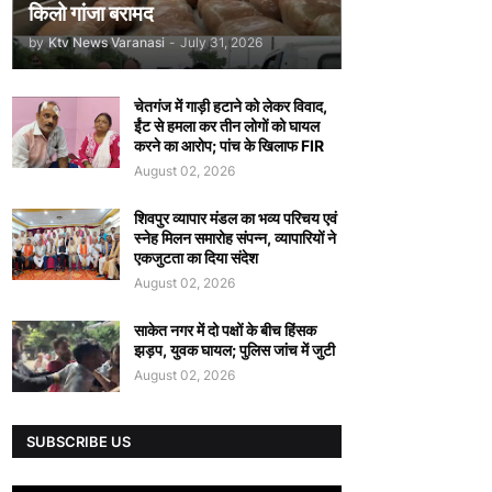
किलो गांजा बरामद
by
Ktv News Varanasi
-
July 31, 2026
चेतगंज में गाड़ी हटाने को लेकर विवाद,
ईंट से हमला कर तीन लोगों को घायल
करने का आरोप; पांच के खिलाफ FIR
August 02, 2026
शिवपुर व्यापार मंडल का भव्य परिचय एवं
स्नेह मिलन समारोह संपन्न, व्यापारियों ने
एकजुटता का दिया संदेश
August 02, 2026
साकेत नगर में दो पक्षों के बीच हिंसक
झड़प, युवक घायल; पुलिस जांच में जुटी
August 02, 2026
SUBSCRIBE US