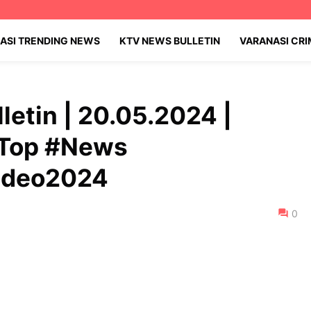
ASI TRENDING NEWS
KTV NEWS BULLETIN
VARANASI CR
letin | 20.05.2024 |
#Top #News
video2024
0