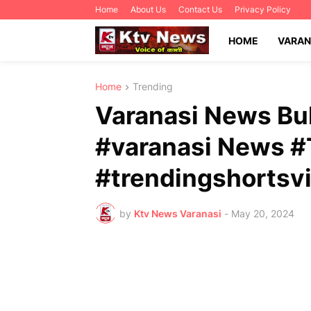
Home
About Us
Contact Us
Privacy Policy
HOME
VARAN
Home
Trending
Varanasi News Bul
#varanasi News 
#trendingshorts
by
Ktv News Varanasi
-
May 20, 2024