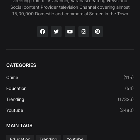
Greeting from KTV Channel, Varanasi Leading News and
Social content Provider television Channel covering almost
15,00,000 Domestic and commercial Screen in the Town
CATEGORIES
Crime
(115)
Education
(54)
Trending
(17326)
Youtube
(3480)
MAIN TAGS
Education
Trending
Youtube