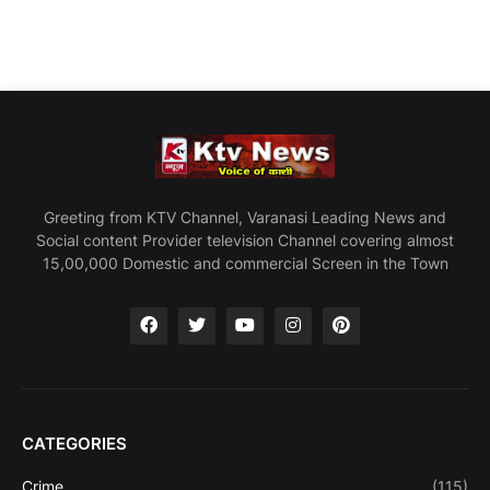
Greeting from KTV Channel, Varanasi Leading News and
Social content Provider television Channel covering almost
15,00,000 Domestic and commercial Screen in the Town
CATEGORIES
Crime
(115)