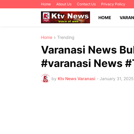
Home
About Us
Contact Us
Privacy Policy
HOME
VARAN
Home
Trending
Varanasi News Bull
#varanasi News 
by
Ktv News Varanasi
-
January 31, 2025