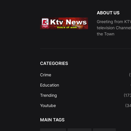
ABOUT US
Greeting from KTV
television Channe
the Town
CATEGORIES
Crime
(
Education
Trending
(17
Youtube
(3
MAIN TAGS