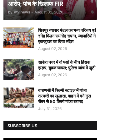
आरोप; पांच के खिलाफ FIR
by
Ktv news
-
August 02, 2026
शिवपुर व्यापार मंडल का भव्य परिचय एवं
स्नेह मिलन समारोह संपन्न, व्यापारियों ने
एकजुटता का दिया संदेश
August 02, 2026
साकेत नगर में दो पक्षों के बीच हिंसक
झड़प, युवक घायल; पुलिस जांच में जुटी
August 02, 2026
वाराणसी में फिल्मी स्टाइल में गांजा
तस्करी का खुलासा, वाहन में बने गुप्त
चेंबर से 50 किलो गांजा बरामद
July 31, 2026
SUBSCRIBE US