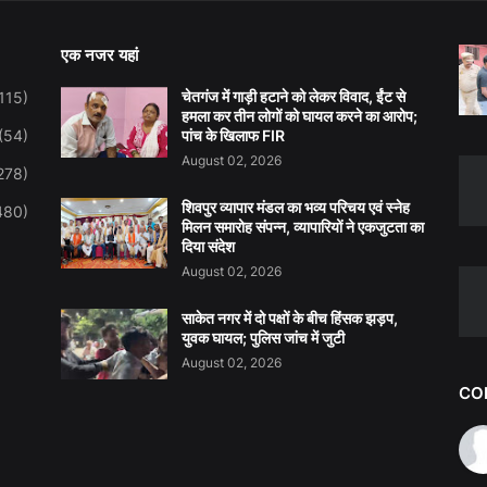
एक नजर यहां
चेतगंज में गाड़ी हटाने को लेकर विवाद, ईंट से
115)
हमला कर तीन लोगों को घायल करने का आरोप;
(54)
पांच के खिलाफ FIR
August 02, 2026
278)
शिवपुर व्यापार मंडल का भव्य परिचय एवं स्नेह
480)
मिलन समारोह संपन्न, व्यापारियों ने एकजुटता का
दिया संदेश
August 02, 2026
साकेत नगर में दो पक्षों के बीच हिंसक झड़प,
युवक घायल; पुलिस जांच में जुटी
August 02, 2026
CO