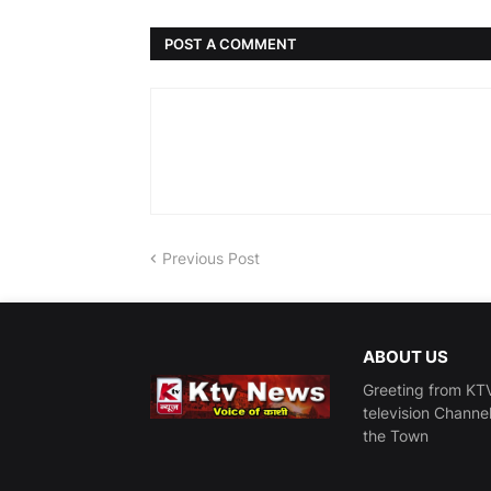
POST A COMMENT
Previous Post
ABOUT US
Greeting from KTV
television Channe
the Town