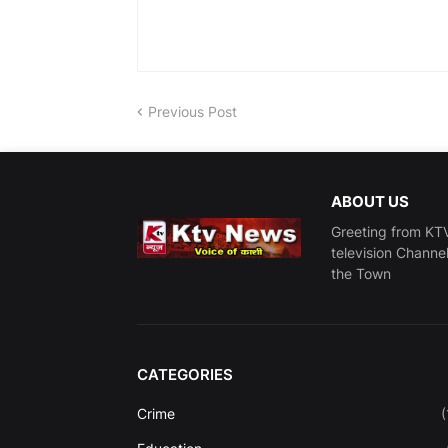
Previous Post
ABOUT US
Greeting from KTV
television Channe
the Town
CATEGORIES
Crime
(