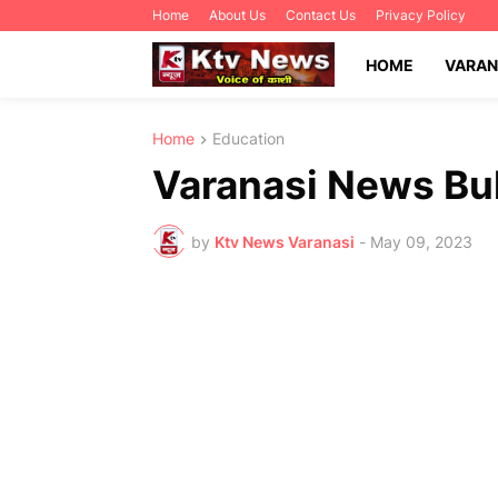
Home
About Us
Contact Us
Privacy Policy
HOME
VARAN
Home
Education
Varanasi News Bul
by
Ktv News Varanasi
-
May 09, 2023