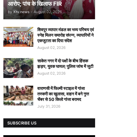
आरोप; पांच के खिलाफ FIR
by
Ktv news
-
August 02, 2026
शिवपुर व्यापार मंडल का भव्य परिचय एवं
स्नेह मिलन समारोह संपन्न, व्यापारियों ने
एकजुटता का दिया संदेश
August 02, 2026
साकेत नगर में दो पक्षों के बीच हिंसक
झड़प, युवक घायल; पुलिस जांच में जुटी
August 02, 2026
वाराणसी में फिल्मी स्टाइल में गांजा
तस्करी का खुलासा, वाहन में बने गुप्त
चेंबर से 50 किलो गांजा बरामद
July 31, 2026
SUBSCRIBE US