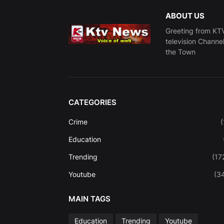
ABOUT US
Greeting from KTV
television Channe
the Town
CATEGORIES
Crime
(
Education
Trending
(17
Youtube
(3
MAIN TAGS
Education
Trending
Youtube