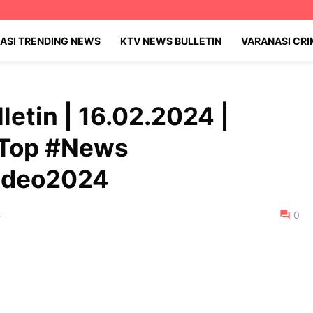
ASI TRENDING NEWS
KTV NEWS BULLETIN
VARANASI CR
etin | 16.02.2024 |
#Top #News
video2024
4
0