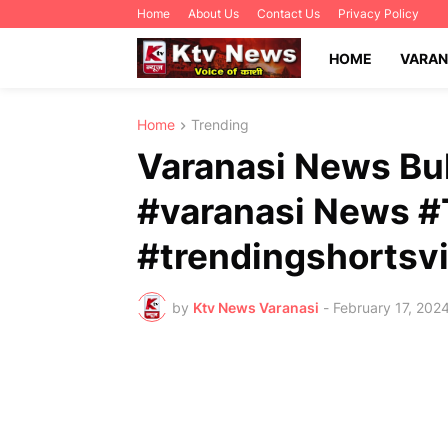
Home
About Us
Contact Us
Privacy Policy
HOME
VARAN
Home
Trending
Varanasi News Bull
#varanasi News 
#trendingshorts
by
Ktv News Varanasi
-
February 17, 202