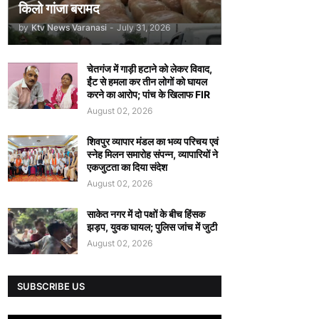
किलो गांजा बरामद
by
Ktv News Varanasi
-
July 31, 2026
चेतगंज में गाड़ी हटाने को लेकर विवाद,
ईंट से हमला कर तीन लोगों को घायल
करने का आरोप; पांच के खिलाफ FIR
August 02, 2026
शिवपुर व्यापार मंडल का भव्य परिचय एवं
स्नेह मिलन समारोह संपन्न, व्यापारियों ने
एकजुटता का दिया संदेश
August 02, 2026
साकेत नगर में दो पक्षों के बीच हिंसक
झड़प, युवक घायल; पुलिस जांच में जुटी
August 02, 2026
SUBSCRIBE US