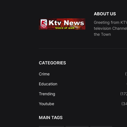
ABOUT US
Greeting from KTV
television Channe
the Town
CATEGORIES
Crime
(
Education
Trending
(17
Youtube
(3
MAIN TAGS