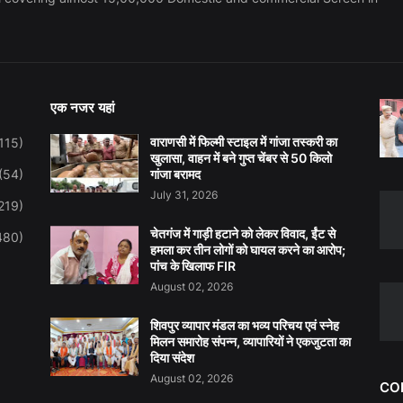
एक नजर यहां
वाराणसी में फिल्मी स्टाइल में गांजा तस्करी का
115)
खुलासा, वाहन में बने गुप्त चेंबर से 50 किलो
(54)
गांजा बरामद
July 31, 2026
219)
चेतगंज में गाड़ी हटाने को लेकर विवाद, ईंट से
480)
हमला कर तीन लोगों को घायल करने का आरोप;
पांच के खिलाफ FIR
August 02, 2026
शिवपुर व्यापार मंडल का भव्य परिचय एवं स्नेह
मिलन समारोह संपन्न, व्यापारियों ने एकजुटता का
दिया संदेश
August 02, 2026
CO