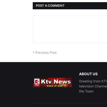
POST A COMMENT
Previous Post
ABOUT US
Greeting from KTV
television Channe
the Town