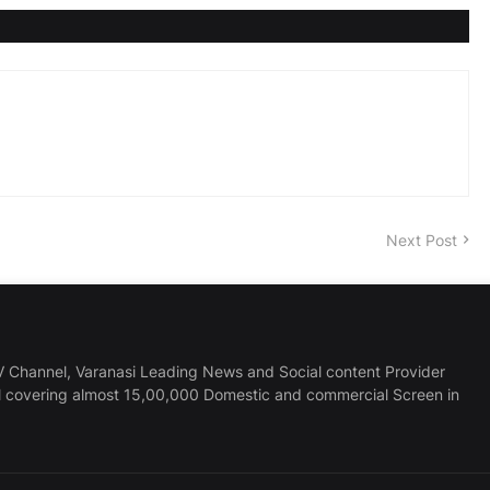
Next Post
 Channel, Varanasi Leading News and Social content Provider
l covering almost 15,00,000 Domestic and commercial Screen in