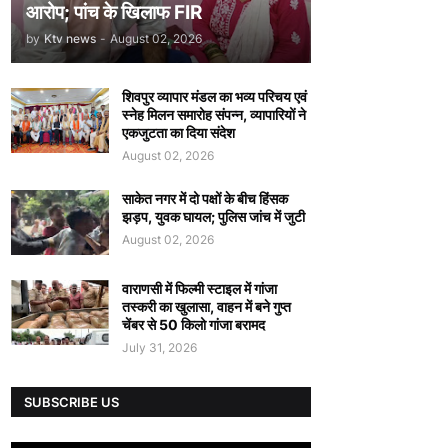
आरोप; पांच के खिलाफ FIR
by
Ktv news
-
August 02, 2026
शिवपुर व्यापार मंडल का भव्य परिचय एवं
स्नेह मिलन समारोह संपन्न, व्यापारियों ने
एकजुटता का दिया संदेश
August 02, 2026
साकेत नगर में दो पक्षों के बीच हिंसक
झड़प, युवक घायल; पुलिस जांच में जुटी
August 02, 2026
वाराणसी में फिल्मी स्टाइल में गांजा
तस्करी का खुलासा, वाहन में बने गुप्त
चेंबर से 50 किलो गांजा बरामद
July 31, 2026
SUBSCRIBE US