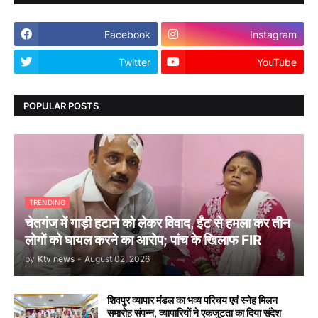
Facebook
Instagram
Twitter
YouTube
POPULAR POSTS
TRENDING
चेतगंज में गाड़ी हटाने को लेकर विवाद, ईंट से हमला कर तीन
लोगों को घायल करने का आरोप; पांच के खिलाफ FIR
by
Ktv news
-
August 02, 2026
शिवपुर व्यापार मंडल का भव्य परिचय एवं स्नेह मिलन
समारोह संपन्न, व्यापारियों ने एकजुटता का दिया संदेश