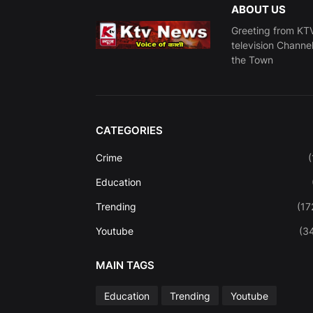
ABOUT US
Greeting from KTV
television Channe
the Town
CATEGORIES
Crime
(
Education
Trending
(17
Youtube
(3
MAIN TAGS
Education
Trending
Youtube