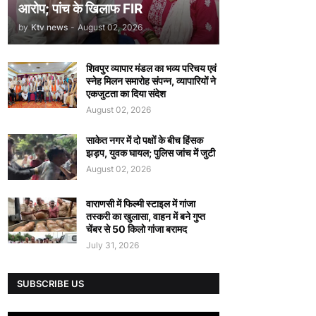
आरोप; पांच के खिलाफ FIR
by
Ktv news
-
August 02, 2026
शिवपुर व्यापार मंडल का भव्य परिचय एवं
स्नेह मिलन समारोह संपन्न, व्यापारियों ने
एकजुटता का दिया संदेश
August 02, 2026
साकेत नगर में दो पक्षों के बीच हिंसक
झड़प, युवक घायल; पुलिस जांच में जुटी
August 02, 2026
वाराणसी में फिल्मी स्टाइल में गांजा
तस्करी का खुलासा, वाहन में बने गुप्त
चेंबर से 50 किलो गांजा बरामद
July 31, 2026
SUBSCRIBE US