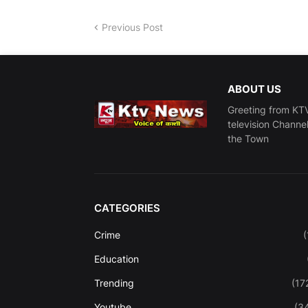
Previous Post
ABOUT US
Greeting from KTV
television Channe
the Town
CATEGORIES
Crime
(
Education
Trending
(17
Youtube
(3