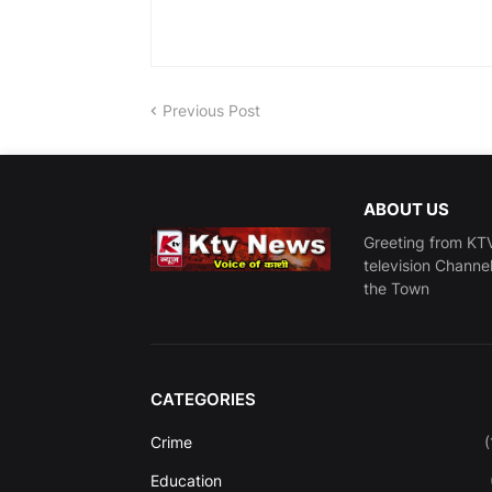
Previous Post
ABOUT US
Greeting from KTV
television Channe
the Town
CATEGORIES
Crime
(
Education