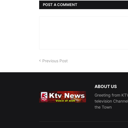
POST A COMMENT
Previous Post
ABOUT US
Greeting from KTV
television Channe
the Town