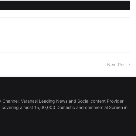
Next Post
 Channel, Varanasi Leading News and Social content Provider
l covering almost 15,00,000 Domestic and commercial Screen in